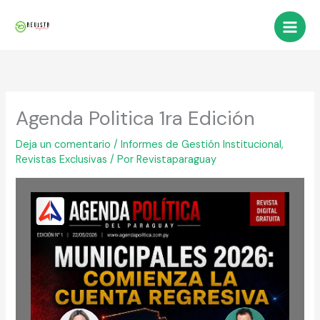
Ir
al
Main
contenido
Men
Agenda Politica 1ra Edición
Deja un comentario
/
Informes de Gestión Institucional
,
Revistas Exclusivas
/ Por
Revistaparaguay