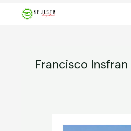
Ir
al
contenido
Francisco Insfran