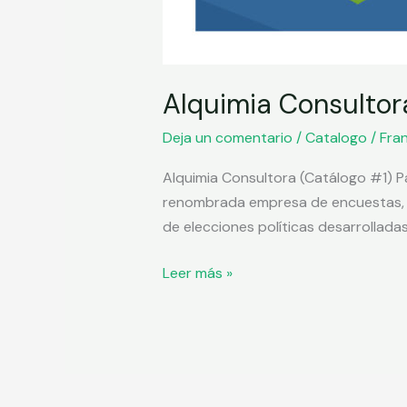
Alquimia Consultor
Deja un comentario
/
Catalogo
/
Fran
Alquimia Consultora (Catálogo #1) Pa
renombrada empresa de encuestas, q
de elecciones políticas desarrolladas
Alquimia
Leer más »
Consultora
#1